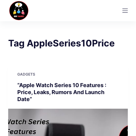
S
k
i
p
t
Tag
AppleSeries10Price
o
c
o
n
GADGETS
t
“Apple Watch Series 10 Features :
e
Price, Leaks, Rumors And Launch
n
Date”
t