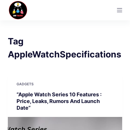
S
k
i
p
t
Tag
o
c
AppleWatchSpecifications
o
n
t
e
GADGETS
n
“Apple Watch Series 10 Features :
t
Price, Leaks, Rumors And Launch
Date”