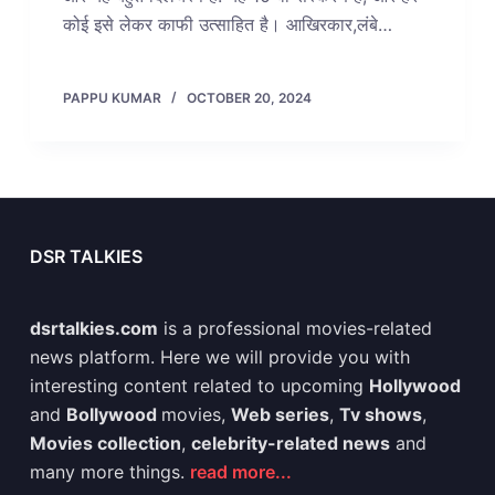
कोई इसे लेकर काफी उत्साहित है। आखिरकार,लंबे…
PAPPU KUMAR
OCTOBER 20, 2024
DSR TALKIES
dsrtalkies.com
is a professional movies-related
news platform. Here we will provide you with
interesting content related to upcoming
Hollywood
and
Bollywood
movies,
Web series
,
Tv shows
,
Movies collection
,
celebrity-related news
and
many more things.
read more...