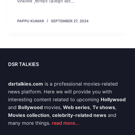
परफॉर्मेंस ,शानदार डिजाइन और…
PAPPU KUMAR
SEPTEMBER 27, 2024
DSR TALKIES
dsrtalkies.com
is a professional movies-related
news platform. Here we will provide you with
interesting content related to upcoming
Hollywood
and
Bollywood
movies,
Web series
,
Tv shows
,
Movies collection
,
celebrity-related news
and
many more things.
read more...