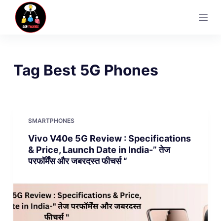
S
k
i
p
t
Tag
Best 5G Phones
o
c
o
n
SMARTPHONES
t
Vivo V40e 5G Review : Specifications
e
& Price, Launch Date in India-” तेज
n
परफॉर्मेंस और जबरदस्त फीचर्स “
t