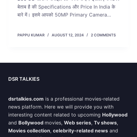
बेताब है की Specifications और Price In India के
बारे में। इसमे आपको 50MP Primary Camera…
PAPPU KUMAR
AUGUST 12, 2024
2 COMMENTS
DSR TALKIES
dsrtalkies.com
is a professional movies-related
news platform. Here we will provide you with
interesting content related to upcoming
Hollywood
and
Bollywood
movies,
Web series
,
Tv shows
,
Movies collection
,
celebrity-related news
and