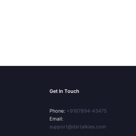
Get In Touch
Phone:
+9187894-43475
Email:
support@dsrtalkies.com