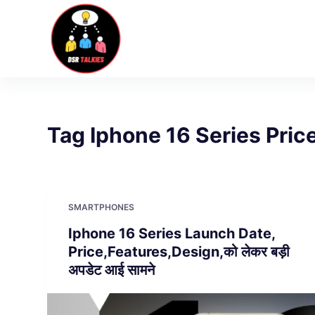
S
k
i
p
t
o
c
Tag
Iphone 16 Series Price
o
n
t
e
SMARTPHONES
n
Iphone 16 Series Launch Date,
t
Price,Features,Design,को लेकर बड़ी
अपडेट आई सामने