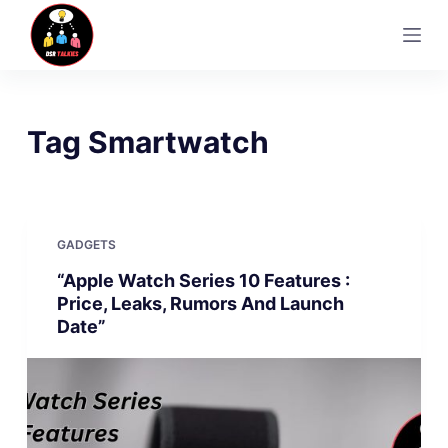
S
k
i
p
t
Tag
Smartwatch
o
c
o
n
GADGETS
t
“Apple Watch Series 10 Features :
e
Price, Leaks, Rumors And Launch
n
Date”
t