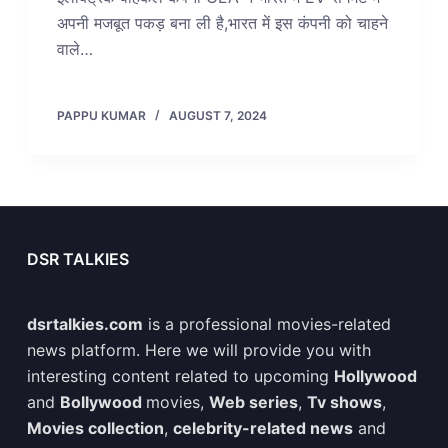
अपनी मजबूत पकड़ बना ली है,भारत में इस कंपनी को चाहने
वाले…
PAPPU KUMAR
AUGUST 7, 2024
DSR TALKIES
dsrtalkies.com
is a professional movies-related
news platform. Here we will provide you with
interesting content related to upcoming
Hollywood
and
Bollywood
movies,
Web series
,
Tv shows
,
Movies collection
,
celebrity-related news
and